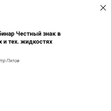
бинар Честный знак в
 и тех. жидкостях
ётр Пятов