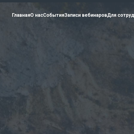
Главная
О нас
События
Записи вебинаров
Для сотру