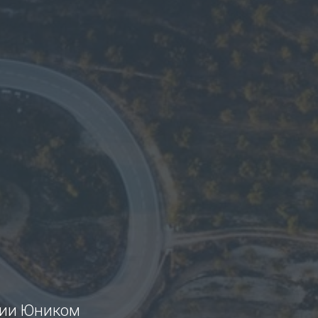
и
нии Юником