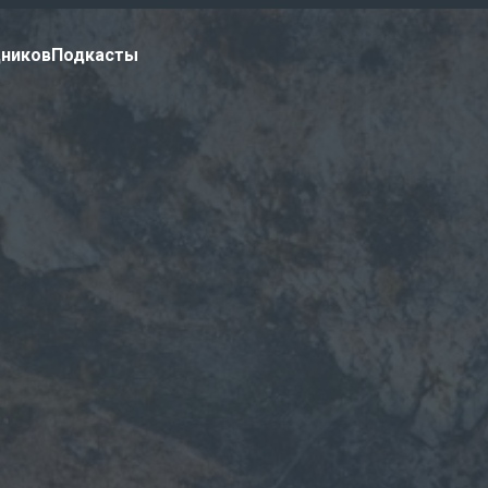
дников
Подкасты